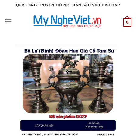
Bỏ
QUÀ TẶNG TRUYỀN THỐNG , BẢN SẮC VIỆT CAO CẤP
qua
nội
0
dung