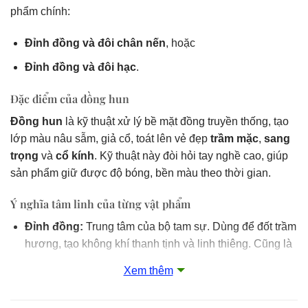
phẩm chính:
Đỉnh đồng và đôi chân nến
, hoặc
Đỉnh đồng và đôi hạc
.
Đặc điểm của đồng hun
Đồng hun
là kỹ thuật xử lý bề mặt đồng truyền thống, tạo
lớp màu nâu sẫm, giả cổ, toát lên vẻ đẹp
trầm mặc
,
sang
trọng
và
cổ kính
. Kỹ thuật này đòi hỏi tay nghề cao, giúp
sản phẩm giữ được độ bóng, bền màu theo thời gian.
Ý nghĩa tâm linh của từng vật phẩm
Đỉnh đồng:
Trung tâm của bộ tam sự. Dùng để đốt trầm
hương, tạo không khí thanh tịnh và linh thiêng. Cũng là
biểu tượng kết nối giữa trần gian và tâm linh.
Xem thêm
Đôi chân nến:
Đại diện cho ánh sáng, trí tuệ và sự dẫn
lối. Ánh sáng nến xua đuổi tà khí, mang lại may mắn,