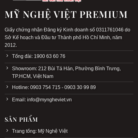
thực
.
MỸ NGHỆ VIỆT PREMIUM
Sản xuất thủ công, thiết kế tinh xảo
Từng công đoạn như chọn nguyên liệu, đúc khuôn, tạo
Giấy chứng nhận Đăng ký Kinh doanh số 0311761046 do
hình, hun màu, chạm khắc đều được thực hiện thủ công
Sở Kế hoạch và Đầu tư Thành phố Hồ Chí Minh, năm
bởi
bàn tay nghệ nhân nhiều kinh nghiệm
.
2012.
Họa tiết
rồng phượng
,
hoa sen
,
chữ Hán
… được
Tổng đài: 1900 63 60 76
chạm khắc
sắc nét
, mềm mại, thể hiện
sự khéo léo và
tài hoa
của người thợ.
Showroom: 212 Bùi Tá Hán, Phường Bình Trưng,
TP.HCM, Việt Nam
Chất lượng cao, độ bền vượt trội
Hotline: 0903 754 715 - 0903 30 99 89
Kỹ thuật
hun đồng
giúp
bảo vệ bề mặt
, chống oxy hóa,
gia tăng tuổi thọ sản phẩm.
Email: info@myngheviet.vn
Sử dụng
đồng nguyên khối cao cấp
, bộ tam sự đồng
hun có thể
giữ nguyên vẻ đẹp qua nhiều thế hệ
,
SẢN PHẨM
không bị han gỉ hay phai màu.
Trang tổng: Mỹ Nghệ Việt